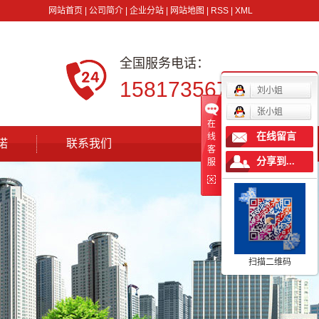
网站首页
|
公司简介
|
企业分站
|
网站地图
|
RSS
|
XML
全国服务电话：
15817356760
刘小姐
张小姐
在
在线留言
线
诺
联系我们
客
分享到...
服
扫描二维码