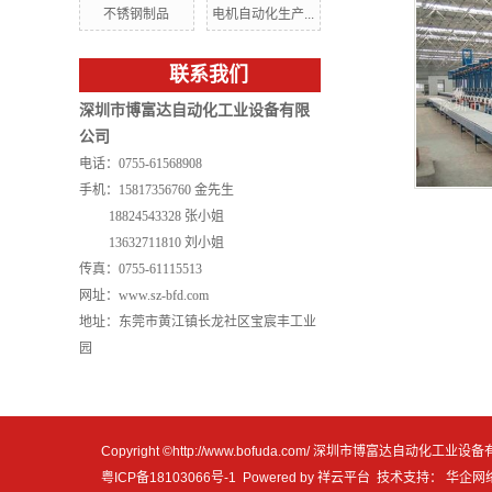
不锈钢制品
电机自动化生产...
联系我们
深圳市博富达自动化工业设备有限
公司
电话：0755-61568908
手机：15817356760 金先生
18824543328 张小姐
13632711810 刘小姐
传真：0755-61115513
网址：www.sz-bfd.com
地址：东莞市黄江镇长龙社区宝宸丰工业
园
Copyright ©http://www.bofuda.com/ 深圳市博富达自动化
粤ICP备18103066号-1
Powered by
祥云平台
技术支持：
华企网