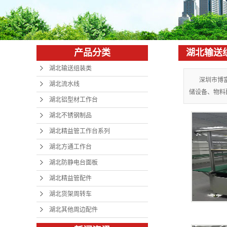
湖北防静
湖北精益
产品分类
湖北输送
湖北货架
湖北输送组装类
湖北其他
深圳市博
湖北流水线
储设备、物料配
湖北铝型材工作台
湖北不锈钢制品
湖北精益管工作台系列
湖北方通工作台
湖北防静电台面板
湖北精益管配件
湖北货架周转车
湖北其他周边配件