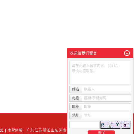
欢迎给我们留言
请在此输入留言内容，我们会
尽快与您联系。
姓名
联系人
电话
座机/手机号码
邮箱
邮箱
地址
地址
品
| 主营区域：
广东
江苏
浙江
山东
河南
河北
福建
上海
湖北
湖南